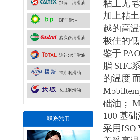
粘土无皂
加德士润滑油
加上粘土
BP润滑油
越的高温
嘉实多润滑油
极佳的低
鉴于 P
道达尔润滑油
脂 SH
福斯润滑油
的温度 
Mobilte
长城润滑油
础油； Mo
100 基础
联系我们
采用IS