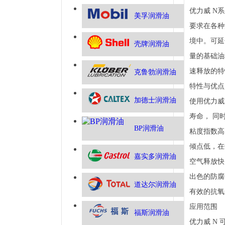
优力威 N
美孚润滑油
要求在各种
境中。可延
壳牌润滑油
量的基础油
速释放的特
克鲁勃润滑油
特性与优点
加德士润滑油
使用优力威
寿命， 同
BP润滑油
粘度指数高
倾点低，在
嘉实多润滑油
空气释放快
出色的防腐
道达尔润滑油
有效的抗氧
应用范围
福斯润滑油
优力威 N