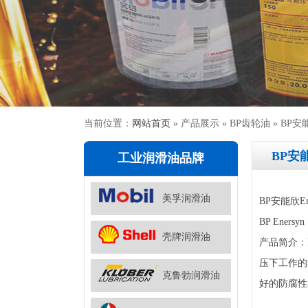
当前位置：
网站首页
» 产品展示 » BP齿轮油 » BP安能
BP安能
工业润滑油品牌
美孚润滑油
BP安能欣En
BP Enersy
壳牌润滑油
产品简介：
压下工作的
克鲁勃润滑油
好的防腐性